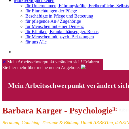
Markt&Möglichkeiten
für Unternehmen, Führungskräfte, Freiberufliche, Selbst
für Einrichtungen der Pflege
Beschäftigte in Pflege und Betreuung
für pflegende An-/ Zugehörige
für Menschen mit einer Demenz
für Kliniken, Krankenhäuser, ger. Rehas
für Menschen mit psych. Belastungen
für uns Alle
✕
Mein Arbeitsschwerpunkt verändert sich! Erfahren
Sie hier mehr über meine neuen Angebote:
Mein Arbeitsschwerpunkt verändert sich
Barbara Karger - Psychologie
3
:
Arbei
​Beratung, Coaching, Therapie & Bildung. Damit ARBEITen, daSE