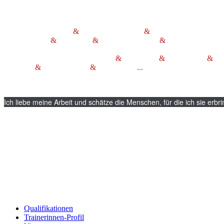
Ich lege grossen Wert bei meiner Arbeit au
fachliche Kompetenz
&
intensive Beratung
&
Herz, Hirn und Hum
Wohlbefinden
&
Weitblick
&
Wirtschaftlichkeit
&
Nachhaltigkeit
Ich arbeite
verantwortungsbewusst
&
vertraulich
&
pragmatisch
&
han
engagiert
&
wertschätzend
&
zuverlässig
...
wenn ich
von einer Sach
Berufserfahrung und ungebremste Lernbegierde füllen meinen Erfah
Ich liebe meine Arbeit und schätze die Menschen, für die ich sie erbri
Diplom Psychologin
Qualifikationen
Trainerinnen-Profil