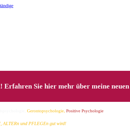
ständige
! Erfahren Sie hier mehr über meine neuen
tspsychologie
,
Gerontopsychologie
,
Positive Psychologie
IN, ALTERn und PFLEGEn gut wird!