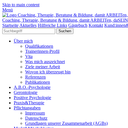
Skip to main content
Menü
Coaching, Therapie, Beratung & Bildung, damit ARBEITen, daSE
Startseite
Aktuelles
Hilfreiche Links
Gästebuch
Kontakt
Kund:innen&
Über mich
Qualifikationen
Trainerinnen-Profil
Vita
Was mich auszeichnet
Ziele meiner Arbeit
Wovon ich überzeugt bin
Referenzen
Publikationen
A.B.O.-Psychologie
Gerontologie
Positive Psychologie
Praxis&Therapie
Pflichtangaben
Impressum
Datenschutz
Grundlagen unserer Zusammenarbeit (AGBs)