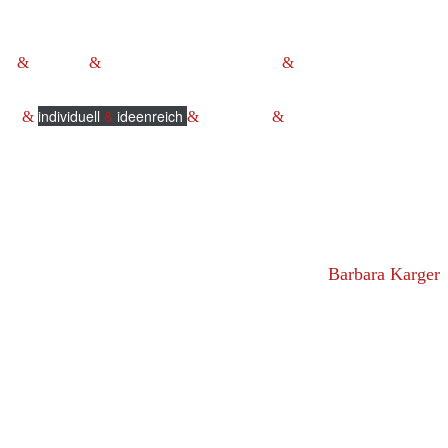
enz
&
Fairness
&
Spass am und Sinn im Tun
&
Gesundheit und
individuell
&
ideenreich
nell
&
&
persönlich
&
Barbara Karger
Sc. Gerontologie, Gesundheitsmanagement und Heilerlaubnis